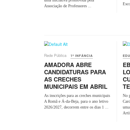
uma iniciativa promovida pela
Esco
Associação de Professores ...
Rede Pública
1ª INFÂNCIA
EDU
AMADORA ABRE
EB
CANDIDATURAS PARA
LO
AS CRECHES
CU
MUNICIPAIS EM ABRIL
T
As inscrições para as creches municipais
No p
A Romã e Á-da-Beja, para o ano letivo
Card
2026/2027, decorrem entre os dias 1 ...
uma 
Artís