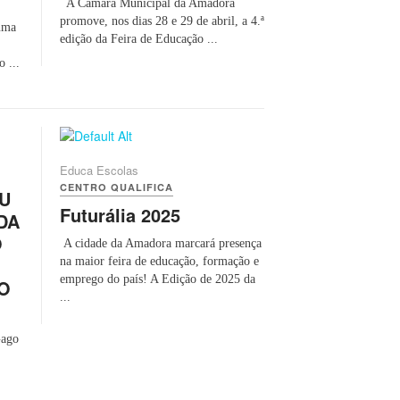
A Câmara Municipal da Amadora
promove, nos dias 28 e 29 de abril, a 4.ª
 uma
edição da Feira de Educação ...
 ...
Educa Escolas
CENTRO QUALIFICA
EU
Futurália 2025
DA
O
A cidade da Amadora marcará presença
na maior feira de educação, formação e
emprego do país! A Edição de 2025 da
O
...
Gago