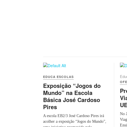
Edu
EDUCA ESCOLAS
OFE
Exposição “Jogos do
Pr
Mundo” na Escola
Vi
Básica José Cardoso
UE
Pires
No â
A escola EB2/3 José Cardoso Pires irá
Viag
acolher a exposição “Jogos do Mundo”,
Ensi