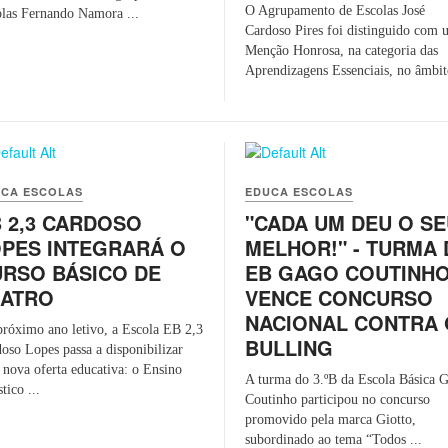
O Agrupamento de Escolas José
las Fernando Namora ...
Cardoso Pires foi distinguido com
Menção Honrosa, na categoria das
Aprendizagens Essenciais, no âmbito
CA ESCOLAS
EDUCA ESCOLAS
 2,3 CARDOSO
"CADA UM DEU O S
PES INTEGRARÁ O
MELHOR!" - TURMA 
RSO BÁSICO DE
EB GAGO COUTINH
EATRO
VENCE CONCURSO
NACIONAL CONTRA 
róximo ano letivo, a Escola EB 2,3
BULLING
oso Lopes passa a disponibilizar
nova oferta educativa: o Ensino
A turma do 3.ºB da Escola Básica 
tico ...
Coutinho participou no concurso
promovido pela marca Giotto,
subordinado ao tema “Todos ...