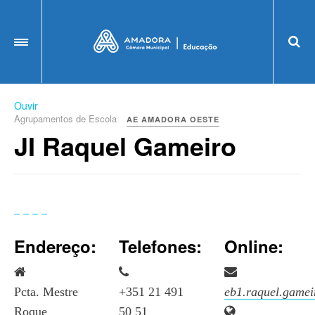
OFF CANVAS
Ouvir
Agrupamentos de Escola
AE AMADORA OESTE
JI Raquel Gameiro
Endereço:
Telefones:
Online:
Pcta. Mestre
+351 21 491
eb1.raquel.game
Roque
50 51