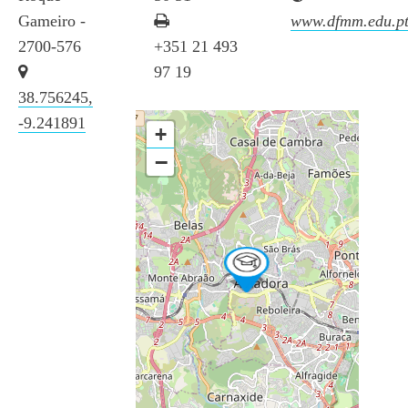
Gameiro -
www.dfmm.edu.p
2700-576
+351 21 493
97 19
38.756245,
-9.241891
+
−