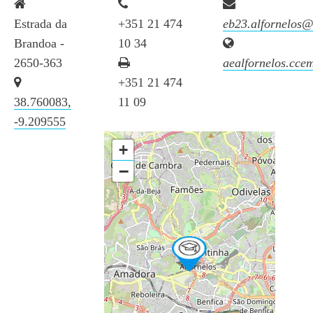
Estrada da
+351 21 474
eb23.alfornelos
Brandoa -
10 34
2650-363
aealfornelos.ccem
+351 21 474
38.760083,
11 09
-9.209555
+
−