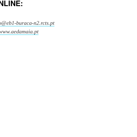
NLINE:
o@eb1-buraca-n2.rcts.pt
www.aedamaia.pt