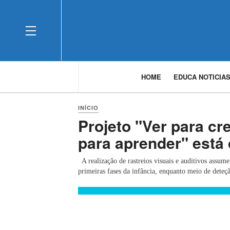
OFF CANVAS
HOME
EDUCA NOTICIA
Ouvir
INÍCIO
Projeto "Ver para cre
para aprender" está 
A realização de rastreios visuais e auditivos assum
primeiras fases da infância, enquanto meio de deteçã