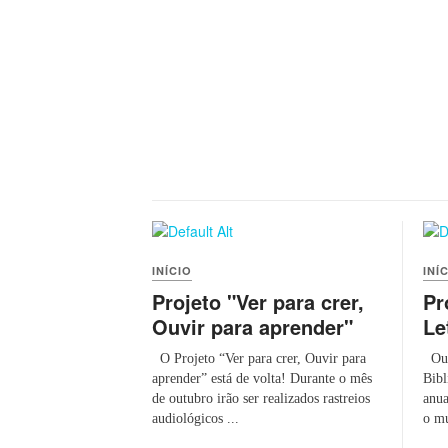
INÍCIO
INÍ
Projeto "Ver para crer,
Pr
Ouvir para aprender"
Le
O Projeto “Ver para crer, Ouvir para
Outu
aprender” está de volta! Durante o mês
Bibl
de outubro irão ser realizados rastreios
anua
audiológicos ...
o mu