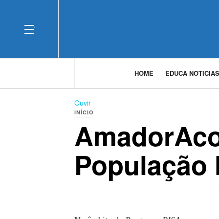
OFF CANVAS
HOME
EDUCA NOTICIA
Ouvir
INÍCIO
AmadorAcol
População 