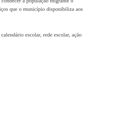
a conhecer à população migrante o
iços que o município disponibiliza aos
alendário escolar, rede escolar, ação