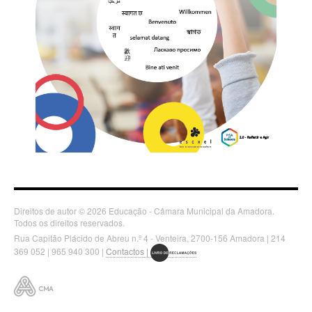
Direitos de autor © 2026 Educação - Câmara Municipal da Amadora.
Todos os direitos reservados.
Rua Capitão Plácido de Abreu n.º 4 - Venteira, 2700-156 Amadora | 214
369 052 | 965 940 300 |
Contactos
|