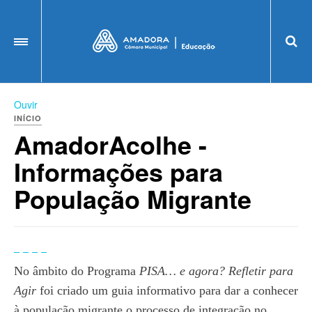
OFF CANVAS
Ouvir
INÍCIO
AmadorAcolhe -
Informações para
População Migrante
No âmbito do Programa
PISA… e agora? Refletir para
Agir
foi criado um guia informativo para dar a conhecer
à população migrante o processo de integração no