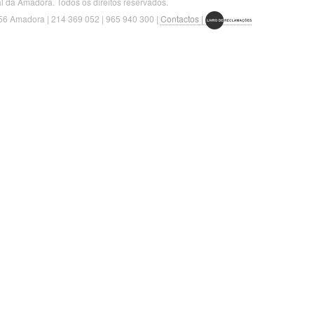
l da Amadora. Todos os direitos reservados.
156 Amadora | 214 369 052 | 965 940 300 |
Contactos
|